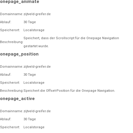
onepage_animate
Domainname:
zijtveld-greifer.de
Ablauf:
30 Tage
Speicherort:
Localstorage
Speichert, dass der Scrollscript für die Onepage Navigation
Beschreibung:
gestartet wurde.
onepage_position
Domainname:
zijtveld-greifer.de
Ablauf:
30 Tage
Speicherort:
Localstorage
Beschreibung:
Speichert die Offset-Position für die Onepage Navigation.
onepage_active
Domainname:
zijtveld-greifer.de
Ablauf:
30 Tage
Speicherort:
Localstorage