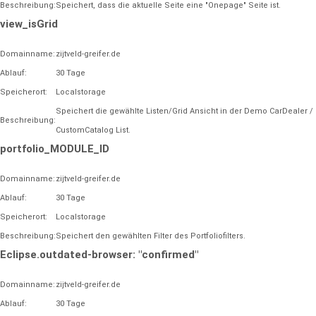
Beschreibung:
Speichert, dass die aktuelle Seite eine "Onepage" Seite ist.
view_isGrid
Domainname:
zijtveld-greifer.de
Ablauf:
30 Tage
Speicherort:
Localstorage
Speichert die gewählte Listen/Grid Ansicht in der Demo CarDealer /
Beschreibung:
CustomCatalog List.
portfolio_MODULE_ID
Domainname:
zijtveld-greifer.de
Ablauf:
30 Tage
Speicherort:
Localstorage
Beschreibung:
Speichert den gewählten Filter des Portfoliofilters.
Eclipse.outdated-browser: "confirmed"
Domainname:
zijtveld-greifer.de
Ablauf:
30 Tage